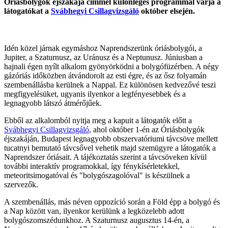
Óriásbolygók éjszakája címmel különleges programmal várja a
látogatókat a
Svábhegyi Csillagvizsgáló
október elsején.
Idén közel járnak egymáshoz Naprendszerünk óriásbolygói, a
Jupiter, a Szaturnusz, az Uránusz és a Neptunusz. Júniusban a
hajnali égen nyílt alkalom gyönyörködni a bolygófüzérben. A négy
gázóriás időközben átvándorolt az esti égre, és az ősz folyamán
szembenállásba kerülnek a Nappal. Ez különösen kedvezővé teszi
megfigyelésüket, ugyanis ilyenkor a legfényesebbek és a
legnagyobb látszó átmérőjűek.
Ebből az alkalomból nyitja meg a kapuit a látogatók előtt a
Svábhegyi Csillagvizsgáló
, ahol október 1-én az Óriásbolygók
éjszakáján, Budapest legnagyobb obszervatóriumi távcsöve mellett
tucatnyi bemutató távcsővel vehetik majd szemügyre a látogatók a
Naprendszer óriásait. A tájékoztatás szerint a távcsöveken kívül
további interaktív programokkal, így fénykísérletekkel,
meteoritsimogatóval és "bolygószagolóval" is készülnek a
szervezők.
A szembenállás, más néven oppozíció során a Föld épp a bolygó és
a Nap között van, ilyenkor kerülünk a legközelebb adott
bolygószomszédunkhoz. A Szaturnusz augusztus 14-én, a