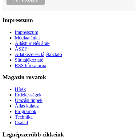
Impresszum
Impresszum
Médiaajánlat
Álláshirdetés árak
ÁSZF
Adatkezelési tájékoztató
Sütitájékoztató
RSS hírcsatorna
Magazin rovatok
Hírek
Érdekességek
Utazási tippek
Állás kalauz
Programok
Technika
Család
Legnépszerűbb cikkeink