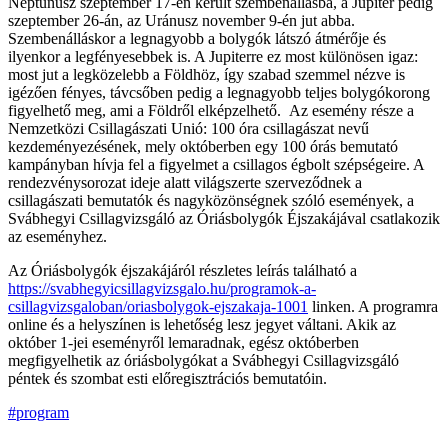
Neptunusz szeptember 17-én került szembenállásba, a Jupiter pedig
szeptember 26-án, az Uránusz november 9-én jut abba.
Szembenálláskor a legnagyobb a bolygók látszó átmérője és
ilyenkor a legfényesebbek is. A Jupiterre ez most különösen igaz:
most jut a legközelebb a Földhöz, így szabad szemmel nézve is
igézően fényes, távcsőben pedig a legnagyobb teljes bolygókorong
figyelhető meg, ami a Földről elképzelhető. Az esemény része a
Nemzetközi Csillagászati Unió: 100 óra csillagászat nevű
kezdeményezésének, mely októberben egy 100 órás bemutató
kampányban hívja fel a figyelmet a csillagos égbolt szépségeire. A
rendezvénysorozat ideje alatt világszerte szerveződnek a
csillagászati bemutatók és nagyközönségnek szóló események, a
Svábhegyi Csillagvizsgáló az Óriásbolygók Éjszakájával csatlakozik
az eseményhez.
Az Óriásbolygók éjszakájáról részletes leírás található a
https://svabhegyicsillagvizsgalo.hu/programok-a-
csillagvizsgaloban/oriasbolygok-ejszakaja-1001
linken. A programra
online és a helyszínen is lehetőség lesz jegyet váltani. Akik az
október 1-jei eseményről lemaradnak, egész októberben
megfigyelhetik az óriásbolygókat a Svábhegyi Csillagvizsgáló
péntek és szombat esti előregisztrációs bemutatóin.
#program