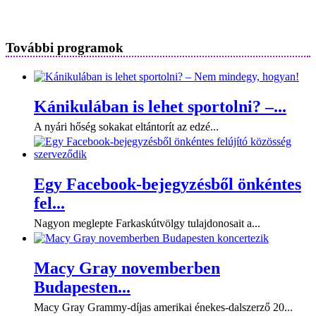
További programok
Kánikulában is lehet sportolni? –...
A nyári hőség sokakat eltántorít az edzé...
Egy Facebook-bejegyzésből önkéntes
fel...
Nagyon meglepte Farkaskútvölgy tulajdonosait a...
Macy Gray novemberben
Budapesten...
Macy Gray Grammy-díjas amerikai énekes-dalszerző 20...