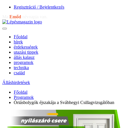
Regisztráció / Bejelentkezés
Ma
Emőd
névnapja van.
Főoldal
hírek
érdekességek
utazási tippek
állás kalauz
programok
technika
család
Álláshirdetések
Főoldal
Programok
Óriásbolygók éjszakája a Svábhegyi Csillagvizsgálóban