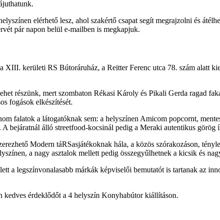
ájuthatunk.
színen elérhető lesz, ahol szakértő csapat segít megrajzolni és átélhet
vét pár napon belül e-mailben is megkapjuk.
a XIII. kerületi RS Bútoráruház, a Reitter Ferenc utca 78. szám alatt k
 lehet részünk, mert szombaton Rékasi Károly és Pikali Gerda ragad fa
s fogások elkészítését.
nom falatok a látogatóknak sem: a helyszínen Amicom popcornt, mente
A bejáratnál álló streetfood-kocsinál pedig a Meraki autentikus görög í
zerezhető Modern táRSasjátékoknak hála, a közös szórakozáson, tényle
yszínen, a nagy asztalok mellett pedig összegyűlhetnek a kicsik és nag
tt a legszínvonalasabb márkák képviselői bemutatót is tartanak az inn
 kedves érdeklődőt a 4 helyszín Konyhabútor kiállításon.