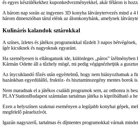
és egyes készülékekhez kuponkedvezményekkel, akár féláron is hozz
A három nap során az ingyenes 3D konyha látványtervezés mind a 4 hely
három dimenzióban tárul elénk az álomkonyhánk, amelynek látványter
Kulináris kalandok sztárokkal
A színes, ízletes és játékos programokkal tűzdelt 3 napos hétvégének, 
ígér kicsiknek és nagyoknak egyaránt.
Ha személyesen is ellátogatunk ide, különleges „páros” ízélményben
Kármán Odette áll a tűzhely mögé, mi pedig végignézhetjük a gusztuso
Az ínycsiklandó főzés után egyértelmű, hogy nem hiányozhatnak a fi
hazánkban egyedülálló, fruktóz- és hisztaminszegény mentes borok is. 
Nem maradnak el a játékos családi programok sem, az otthonra is bes
PLAYStationBudapest számtalan tartalmas játéka is kipróbálható a hel
Ezen a helyszínen szakmai eseményen a legújabb konyhai gépek, melle
megfelelő páraelszívót.
Igazán nagyszerű, tartalmas és díjmentes programokkal várnak minden