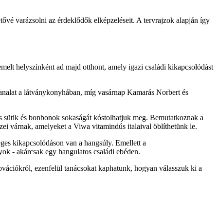
ővé varázsolni az érdeklődők elképzeléseit. A tervrajzok alapján így
iemelt helyszínként ad majd otthont, amely igazi családi kikapcsolódást
kanalat a látványkonyhában, míg vasárnap Kamarás Norbert és
s sütik és bonbonok sokaságát kóstolhatjuk meg. Bemutatkoznak a
zei várnak, amelyeket a Viwa vitamindús italaival öblíthetünk le.
ges kikapcsolódáson van a hangsúly. Emellett a
yok - akárcsak egy hangulatos családi ebéden.
ovációkról, ezenfelül tanácsokat kaphatunk, hogyan válasszuk ki a