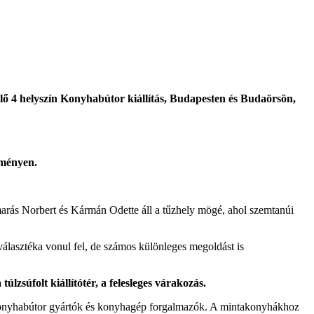
rülő 4 helyszín Konyhabútor kiállítás, Budapesten és Budaörsön,
eményen.
marás Norbert és Kármán Odette áll a tűzhely mögé, ahol szemtanúi
álasztéka vonul fel, de számos különleges megoldást is
úlzsúfolt kiállítótér, a felesleges várakozás.
ő konyhabútor gyártók és konyhagép forgalmazók. A mintakonyhákhoz