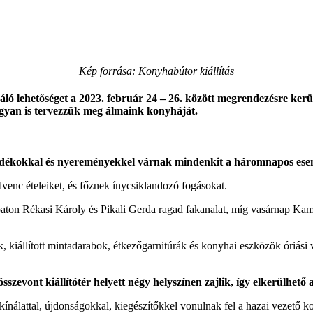
Kép forrása: Konyhabútor kiállítás
iváló lehetőséget a 2023. február 24 – 26. között megrendezésre ke
ogyan is tervezzük meg álmaink konyháját.
ándékokkal és nyereményekkel várnak mindenkit a háromnapos es
dvenc ételeiket, és főznek ínycsiklandozó fogásokat.
mbaton Rékasi Károly és Pikali Gerda ragad fakanalat, míg vasárnap Ka
kiállított mintadarabok, étkezőgarnitúrák és konyhai eszközök óriási v
vont kiállítótér helyett négy helyszínen zajlik, így elkerülhető a t
kínálattal, újdonságokkal, kiegészítőkkel vonulnak fel a hazai vezet