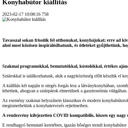
Konyhabútor kiállítás
2023-02-17 10:08:16
758
Tavasszal sokan frissítik fel otthonukat, konyhájukat; erre ad k
ahol most közösen inspirálódhatunk, és ötleteket gyűjthetünk, h
Szakmai programokkal, bemutatókkal, kóstolókkal, értékes aj
Sztárokkal is találkozhatunk, akik a nagyközönség előtt készítik el ke
A kiállítás két napján is sürgés forgás lesz a látványkonyhában, szo
lehetünk, ahogyan a sztárpárok elmerülnek a gasztronómia világában.
Az esemény szakmai helyszínein klasszikus és modern konyhabútorok, 
megismerhetünk a konyhatervezés rejtelmeiben.
A rendezvény kifejezetten COVID kompatibilis, hiszen egy nagy össze
E rendhagyó bemutató keretében, igazán bőséges trendi konyhabútor 