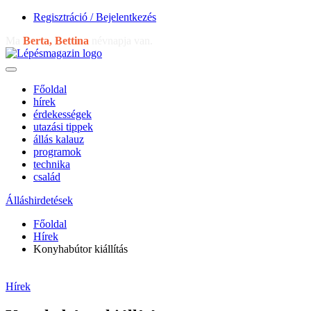
Regisztráció / Bejelentkezés
Ma
Berta, Bettina
névnapja van.
Főoldal
hírek
érdekességek
utazási tippek
állás kalauz
programok
technika
család
Álláshirdetések
Főoldal
Hírek
Konyhabútor kiállítás
Hírek