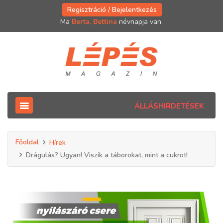
Regisztráció / Bejelentkezés
Ma
Berta, Bettina
névnapja van.
ÁLLÁSHIRDETÉSEK
Főoldal
Hírek
Drágulás? Ugyan! Viszik a táborokat, mint a cukrot!