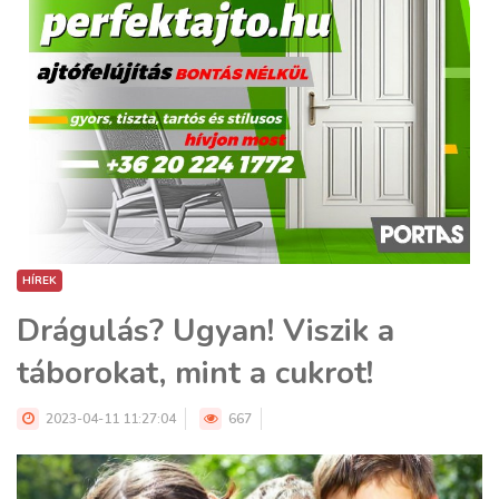
HÍREK
Drágulás? Ugyan! Viszik a
táborokat, mint a cukrot!
2023-04-11 11:27:04
667