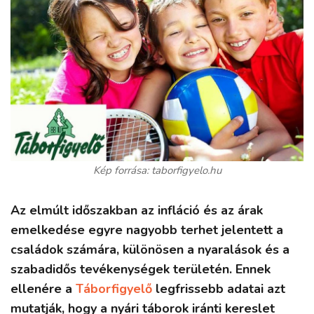
Kép forrása: taborfigyelo.hu
Az elmúlt időszakban az infláció és az árak
emelkedése egyre nagyobb terhet jelentett a
családok számára, különösen a nyaralások és a
szabadidős tevékenységek területén. Ennek
ellenére a
Táborfigyelő
legfrissebb adatai azt
mutatják, hogy a nyári táborok iránti kereslet