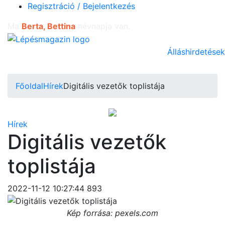
Regisztráció / Bejelentkezés
Ma
Berta, Bettina
névnapja van.
Álláshirdetések
Főoldal
Hírek
Digitális vezetők toplistája
Hírek
Digitális vezetők
toplistája
2022-11-12 10:27:44
893
Kép forrása: pexels.com