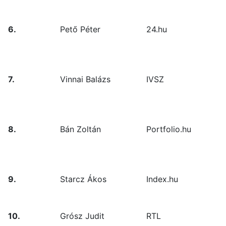
6.
Pető Péter
24.hu
7.
Vinnai Balázs
IVSZ
8.
Bán Zoltán
Portfolio.hu
9.
Starcz Ákos
Index.hu
10.
Grósz Judit
RTL