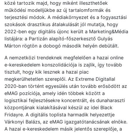
közé tartozik majd, hogy miként illeszthetőek
működési modelljükbe az új tartalomformák és
terjesztési módok. A médiakörnyezet és a fogyasztási
szokások drasztikus átalakulását jól mutatja, hogy
2022-ben egy digitális újonc került a Marketing&Média
listájára: a Partizán alapító-főszerkesztő Gulyás
Márton rögtön a dobogó második helyén debütált.
A nemzetközi trendeknek megfelelően a hazai online
e-kereskedelem konszolidációja is zajlik, így tovább
tisztult, hogy kik lesznek a hazai piac
megkerülhetetlen szereplői. Az Extreme Digitallal
2020-ban történt egyesülés után tovább erősödött az
eMAG pozíciója, amely idén többek között a
logisztikai fejlesztésekre koncentrált, és dunaharaszti
központjának kialakításával készül az idei Black
Fridayre. A digitális toplista harmadik helyezettje
Várkonyi Balázs, az eMAG igazgatótanácsának elnöke.
A hazai e-kereskedelem másik jelentős szereplője, a