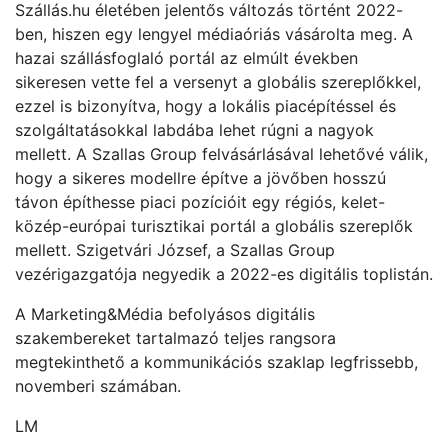
Szállás.hu életében jelentős változás történt 2022-
ben, hiszen egy lengyel médiaóriás vásárolta meg. A
hazai szállásfoglaló portál az elmúlt években
sikeresen vette fel a versenyt a globális szereplőkkel,
ezzel is bizonyítva, hogy a lokális piacépítéssel és
szolgáltatásokkal labdába lehet rúgni a nagyok
mellett. A Szallas Group felvásárlásával lehetővé válik,
hogy a sikeres modellre építve a jövőben hosszú
távon építhesse piaci pozícióit egy régiós, kelet-
közép-európai turisztikai portál a globális szereplők
mellett. Szigetvári József, a Szallas Group
vezérigazgatója negyedik a 2022-es digitális toplistán.
A Marketing&Média befolyásos digitális
szakembereket tartalmazó teljes rangsora
megtekinthető a kommunikációs szaklap legfrissebb,
novemberi számában.
LM