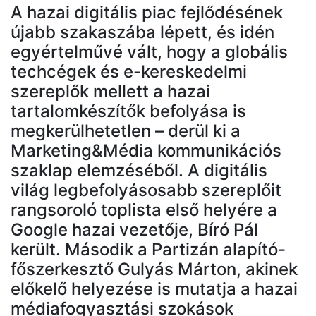
A hazai digitális piac fejlődésének
újabb szakaszába lépett, és idén
egyértelművé vált, hogy a globális
techcégek és e-kereskedelmi
szereplők mellett a hazai
tartalomkészítők befolyása is
megkerülhetetlen – derül ki a
Marketing&Média kommunikációs
szaklap elemzéséből. A digitális
világ legbefolyásosabb szereplőit
rangsoroló toplista első helyére a
Google hazai vezetője, Bíró Pál
került. Második a Partizán alapító-
főszerkesztő Gulyás Márton, akinek
előkelő helyezése is mutatja a hazai
médiafogyasztási szokások