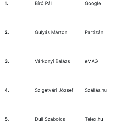
1.
Bíró Pál
Google
2.
Gulyás Márton
Partizán
3.
Várkonyi Balázs
eMAG
4.
Szigetvári József
Szállás.hu
5.
Dull Szabolcs
Telex.hu