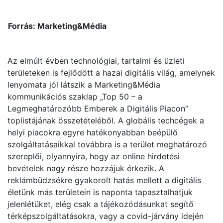
Forrás: Marketing&Média
Az elmúlt évben technológiai, tartalmi és üzleti
területeken is fejlődött a hazai digitális világ, amelynek
lenyomata jól látszik a Marketing&Média
kommunikációs szaklap „Top 50 – a
Legmeghatározóbb Emberek a Digitális Piacon”
toplistájának összetételéből. A globális techcégek a
helyi piacokra egyre hatékonyabban beépülő
szolgáltatásaikkal továbbra is a terület meghatározó
szereplői, olyannyira, hogy az online hirdetési
bevételek nagy része hozzájuk érkezik. A
reklámbüdzsékre gyakorolt hatás mellett a digitális
életünk más területein is naponta tapasztalhatjuk
jelenlétüket, elég csak a tájékozódásunkat segítő
térképszolgáltatásokra, vagy a covid-járvány idején