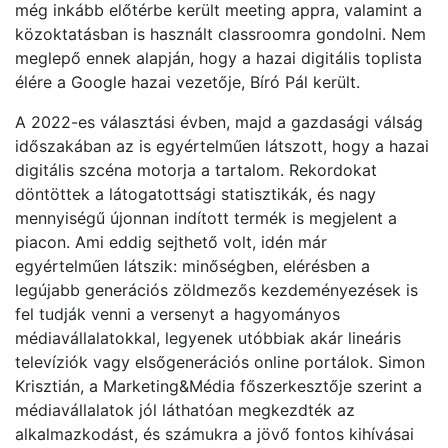
még inkább előtérbe került meeting appra, valamint a
közoktatásban is használt classroomra gondolni. Nem
meglepő ennek alapján, hogy a hazai digitális toplista
élére a Google hazai vezetője, Bíró Pál került.
A 2022-es választási évben, majd a gazdasági válság
időszakában az is egyértelműen látszott, hogy a hazai
digitális szcéna motorja a tartalom. Rekordokat
döntöttek a látogatottsági statisztikák, és nagy
mennyiségű újonnan indított termék is megjelent a
piacon. Ami eddig sejthető volt, idén már
egyértelműen látszik: minőségben, elérésben a
legújabb generációs zöldmezős kezdeményezések is
fel tudják venni a versenyt a hagyományos
médiavállalatokkal, legyenek utóbbiak akár lineáris
televíziók vagy elsőgenerációs online portálok. Simon
Krisztián, a Marketing&Média főszerkesztője szerint a
médiavállalatok jól láthatóan megkezdték az
alkalmazkodást, és számukra a jövő fontos kihívásai