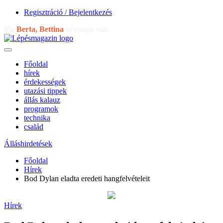
Regisztráció / Bejelentkezés
Ma
Berta, Bettina
névnapja van.
Főoldal
hírek
érdekességek
utazási tippek
állás kalauz
programok
technika
család
Álláshirdetések
Főoldal
Hírek
Bod Dylan eladta eredeti hangfelvételeit
Hírek