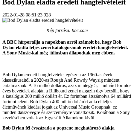
Bod Dylan eladta eredeti hangfelvételeit
2022-01-28 08:51:23
928
Kép forrása: bbc.com
A BBC hírportálja a napokban arról számolt be, hogy Bob
Dylan eladta teljes zenei katalógusának eredeti hangfelvételeit.
A Sony Music-kal még júliusban állapodtak meg ebben.
Bob Dylan eredeti hangfelvételei egészen az 1960-as évek
klasszikusaitól a 2020-as Rough And Rowdy Waysig mindent
tartalmaznak. A 16 millió dolláros, azaz mintegy 5,1 milliárd forintos
éves bevételek alapján a Billboard zenei magazin úgy becsüli, hogy
a katalógus 200 millió dollárt ér. Ez forintban átszámolva 64 milliárd
forintot jelent. Bob Dylan 400 millió dollárért adta el teljes
életművének kiadási jogait az Universal Music Groupnak, ez
minden dalszövegre és szerzeményre vonatkozik. Korábban a Sony
kezelésében voltak az Egyesült Államokon kívül.
Bob Dylan fél évszázada a popzene meghatározó alakja