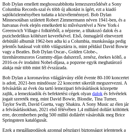
Bob Dylan emellett meghosszabbította lemezszerződését a Sony
Columbia Records-szal és több új alkotást is ígért, ezt a kiadó
sajtóközleményében tudatta a közvéleménnyel. Bob Dylan
Minnesotában született Robert Zimmermann néven 1941-ben, és a
hatvanas évek elején emelkedett ki művészetével a New York-i
Greenwich Village-i folktérből, a népzene, a tiltakozó dalok és a
pszichedelikus költészet keverékével. Első, önmagáról elnevezett
debütáló albumát 1962-ben adta ki a Columbia, munkássága pedig
jelentős hatással volt több világsztárra is, mint például David Bowie
vagy a Beatles. Bob Dylan Oscar-, Golden Globe-,
tizenháromszoros Grammy-díjas dalszerző, zenész, énekes költő, a
2016-os év irodalmi Nobel-díjasa, a popzene egyik meghatározó
alakja már több mint fél évszázada.
Bob Dylan a koronavírus világjárvány előtt évente 80-100 koncertet
is adott, 2021-ben mindössze 22 koncertet sikerült megszervezni. A
felvásárlás az évek óta tartó lemezipari felvásárlások közepette
zajlik, a lemezkiadók és befektetési cégek olyan
dalok
és felvételek
jogait szereték meg, mint David Bowie, Blondie, Tina Turner,
Taylor Swift, David Guetta, vagy Shakira. A Sony Music az élen jár
a felvásárlásokban, 2021 első félévében 1,4 milliárd dollárt költöttek
erre, decemberben pedig 500 millió dollárért vásárolták meg Brice
Springsteen katalógusát.
Ezek a megállapodások azonnal pénzügyi biztonságot jelentenek a