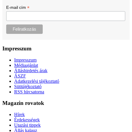
*
E-mail cím
Impresszum
Impresszum
Médiaajánlat
Álláshirdetés árak
ÁSZF
Adatkezelési tájékoztató
Sütitájékoztató
RSS hírcsatorna
Magazin rovatok
Hírek
Érdekességek
Utazási tippek
Állás kalauz