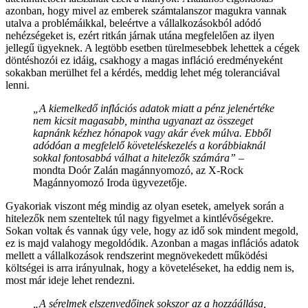
azonban, hogy mivel az emberek számtalanszor magukra vannak
utalva a problémáikkal, beleértve a vállalkozásokból adódó
nehézségeket is, ezért ritkán járnak utána megfelelően az ilyen
jellegű ügyeknek. A legtöbb esetben türelmesebbek lehettek a cégek
döntéshozói ez idáig, csakhogy a magas infláció eredményeként
sokakban merülhet fel a kérdés, meddig lehet még toleranciával
lenni.
„A kiemelkedő inflációs adatok miatt a pénz jelenértéke
nem kicsit magasabb, mintha ugyanazt az összeget
kapnánk kézhez hónapok vagy akár évek múlva. Ebből
adódóan a megfelelő követeléskezelés a korábbiaknál
sokkal fontosabbá válhat a hitelezők számára”
–
mondta Doór Zalán magánnyomozó, az X-Rock
Magánnyomozó Iroda ügyvezetője.
Gyakoriak viszont még mindig az olyan esetek, amelyek során a
hitelezők nem szenteltek túl nagy figyelmet a kintlévőségekre.
Sokan voltak és vannak úgy vele, hogy az idő sok mindent megold,
ez is majd valahogy megoldódik. Azonban a magas inflációs adatok
mellett a vállalkozások rendszerint megnövekedett működési
költségei is arra irányulnak, hogy a követeléseket, ha eddig nem is,
most már ideje lehet rendezni.
„A sérelmek elszenvedőinek sokszor az a hozzáállása,