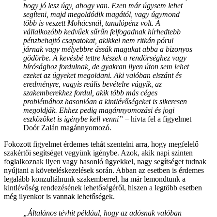
hogy jó lesz úgy, ahogy van. Ezen már úgysem lehet
segíteni, majd megoldódik magától, vagy úgymond
több is veszett Mohácsnál, tanulópénz volt. A
vállalkozóbb kedvűek sűrűn felfogadnak hírhedtebb
pénzbehajtó csapatokat, akikkel nem ritkán pórul
járnak vagy mélyebbre ássák magukat abba a bizonyos
gödörbe. A kevésbé tettre készek a rendőrséghez vagy
bírósághoz fordulnak, de gyakran ilyen úton sem lehet
ezeket az ügyeket megoldani. Aki valóban elszánt és
eredményre, vagyis reális bevételre vágyik, az
szakemberekhez fordul, akik több más céges
problémához hasonlóan a kintlévőségeket is sikeresen
megoldják. Ehhez pedig magánnyomozási és jogi
eszközöket is igénybe kell venni”
– hívta fel a figyelmet
Doór Zalán magánnyomozó.
Fokozott figyelmet érdemes tehát szentelni arra, hogy megfelelő
szakértői segítséget vegyünk igénybe. Azok, akik napi szinten
foglalkoznak ilyen vagy hasonló ügyekkel, nagy segítséget tudnak
nyújtani a követeléskezelések során. Abban az esetben is érdemes
legalább konzultálnunk szakemberrel, ha már lemondtunk a
kintlévőség rendezésének lehetőségéről, hiszen a legtöbb esetben
még ilyenkor is vannak lehetőségek.
„Általános tévhit például, hogy az adósnak valóban