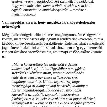
eredményesen megoldódott. Jól szemlélteti a példa azt,
hogy már-már lehetetlennek tűnő esetekben sem kell
egyből lemondani a kintlévőségekről”
– mesélte a
magánnyomozó.
Van megoldás arra is, hogy megelőzzük a követeléskezelés
nehézségeit
Még a kölcsönügylet előtt érdemes magánnyomozóra és ügyvédre
költeni, mert ezek összes díja együtt is rendszerint kevesebb, mint a
későbbi kintlévőségkezelés összköltsége. Érdemes tehát a megfelelő
jogi hátteret kialakítani a kölcsönadáshoz, nem elég egy internetről
letöltött általános szerződésminta, amit majd később aláírnak tanúk
is.
„Már a kötelezettség létrejötte előtt érdemes
szakemberekhez fordulni. Ügyvédhez a megfelelő
szerződés elkészítése miatt, illetve a leendő adós
felderítése végett egy ehhez kellőképpen értő
magánnyomozóhoz. Utóbbi képes arra, hogy
megvizsgálja az alany anyagi helyzetét, valamint a
fizetési hajlandóságát. Továbbá egy nyomozás
kiterjedhet az adós fél kapcsolatrendszerének
feltérképezésére is, beleértve akár a nem jogszerű üzleti
viszonyokat is”
– emelte ki az X-Rock Magánnyomozó