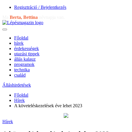
Regisztráció / Bejelentkezés
Ma
Berta, Bettina
névnapja van.
Főoldal
hírek
érdekességek
utazási tippek
állás kalauz
programok
technika
család
Álláshirdetések
Főoldal
Hírek
A követeléskezelések éve lehet 2023
Hírek