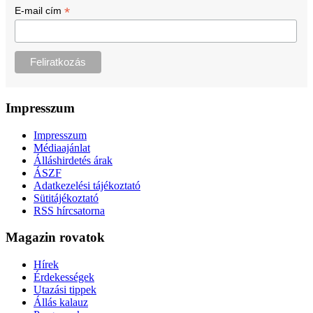
*
E-mail cím
Impresszum
Impresszum
Médiaajánlat
Álláshirdetés árak
ÁSZF
Adatkezelési tájékoztató
Sütitájékoztató
RSS hírcsatorna
Magazin rovatok
Hírek
Érdekességek
Utazási tippek
Állás kalauz