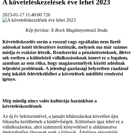
A követeléskezelések éve lehet 2023
2023-01-17 11:40:00
726
Kép forrása: X-Rock Magánnyomozó Iroda
Követeléskezelés során a rosszul vagy egyáltalán nem fizető
adósokat ismét törlesztésre ösztönzik, melynek ma már számos
módja és eszköze létezik. Rendszerint a pénzintézeteknek, illetve
sok esetben a különböző vállalkozásoknak ismert ez a fogalom,
azonban az sem ritka, hogy magánszemélyek között adódnak
teljesítési problémák. A jelenlegi gazdasági helyzetben ráadásul
még inkább felértékelődhet a követelések mielőbbi rendezési
igénye.
Még mindig nincs valós kultúrája hazánkban a
követeléskezelésnek
Az új év beköszöntével, a januári leltározásokat követően újra
fókuszba kerülhetnek a kintlévőségek. Különösen igaz lehet ez a
vállalkozásokra, ahol számszerű könyveléssel is alátámasztva
áttekinthetően látszanak ezek a hiányok. Általános elgondolás