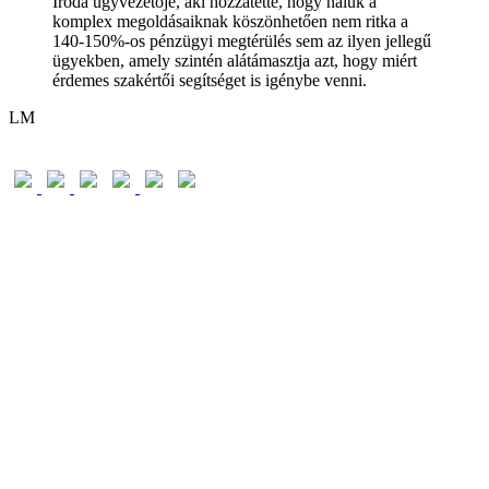
Iroda ügyvezetője, aki hozzátette, hogy náluk a
komplex megoldásaiknak köszönhetően nem ritka a
140-150%-os pénzügyi megtérülés sem az ilyen jellegű
ügyekben, amely szintén alátámasztja azt, hogy miért
érdemes szakértői segítséget is igénybe venni.
LM