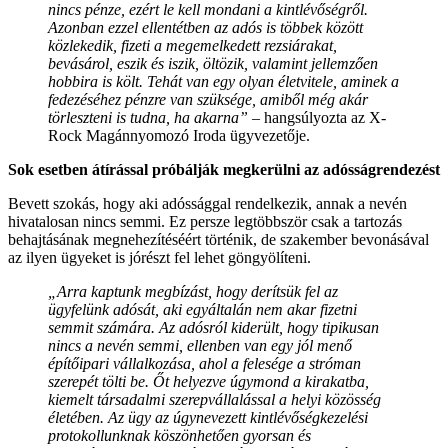
nincs pénze, ezért le kell mondani a kintlévőségről.
Azonban ezzel ellentétben az adós is többek között
közlekedik, fizeti a megemelkedett rezsiárakat,
bevásárol, eszik és iszik, öltözik, valamint jellemzően
hobbira is költ. Tehát van egy olyan életvitele, aminek a
fedezéséhez pénzre van szüksége, amiből még akár
törleszteni is tudna, ha akarna”
– hangsúlyozta az X-
Rock Magánnyomozó Iroda ügyvezetője.
Sok esetben átírással próbálják megkerülni az adósságrendezést
Bevett szokás, hogy aki adóssággal rendelkezik, annak a nevén
hivatalosan nincs semmi. Ez persze legtöbbször csak a tartozás
behajtásának megnehezítéséért történik, de szakember bevonásával
az ilyen ügyeket is jórészt fel lehet göngyölíteni.
„Arra kaptunk megbízást, hogy derítsük fel az
ügyfelünk adósát, aki egyáltalán nem akar fizetni
semmit számára. Az adósról kiderült, hogy tipikusan
nincs a nevén semmi, ellenben van egy jól menő
építőipari vállalkozása, ahol a felesége a stróman
szerepét tölti be. Őt helyezve úgymond a kirakatba,
kiemelt társadalmi szerepvállalással a helyi közösség
életében. Az ügy az úgynevezett kintlévőségkezelési
protokollunknak köszönhetően gyorsan és