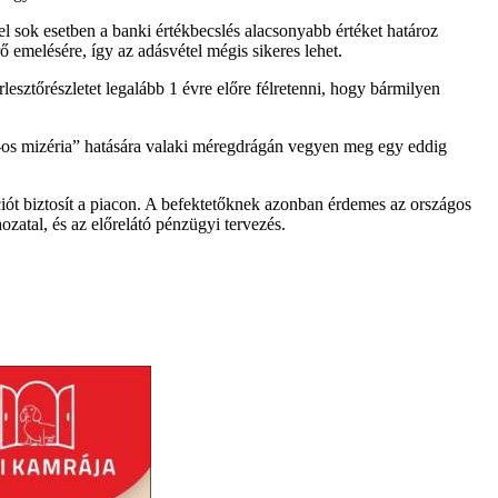
l sok esetben a banki értékbecslés alacsonyabb értéket határoz
ő emelésére, így az adásvétel mégis sikeres lehet.
esztőrészletet legalább 1 évre előre félretenni, hogy bármilyen
3%-os mizéria” hatására valaki méregdrágán vegyen meg egy eddig
kciót biztosít a piacon. A befektetőknek azonban érdemes az országos
zatal, és az előrelátó pénzügyi tervezés.