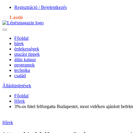
Regisztráció / Bejelentkezés
Ma
László
névnapja van.
Főoldal
hírek
érdekességek
utazási tippek
állás kalauz
programok
technika
család
Álláshirdetések
Főoldal
Hírek
3%-os hitel felforgatta Budapestet, most vidéken ajánlott befekt
Hírek