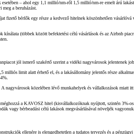
ok esetében – ahol egy 1,1 millió/nm-ről 1,5 millió/nm-re emelt árú lakás
i meg a beruházást.
jat fizető bérlők egy része a kedvező hitelnek köszönhetően vásárlóvá vá
k kínálata (többek között befektetési célú vásárlások és az Airbnb piacr
ten.
anpiacot jól ismerő szakértő szerint a vidéki nagyvárosok jelentenek jobb
illiós limit alatt érhető el, és a lakásállomány jelentős része alkalma
3-4%.
. A nagyvárosok közelében lévő munkahelyek és vállalkozások miatt itt kö
ik, méghozzá a KAVOSZ hitel (kisvállalkozóknak nyújtott, szintén 3%-os
 irodák vagy bérbeadási célú lakások megvásárlásával növeljék vagyonuk
strukciók ellenére is elengedhetetlen a tudatos tervezés és a pénzügyi