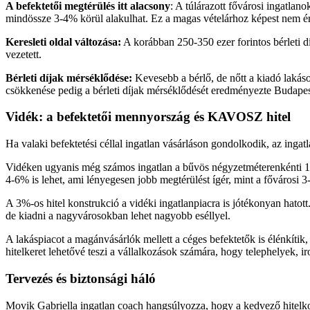
A befektetői megtérülés itt alacsony
: A túlárazott fővárosi ingatlan
mindössze 3-4% körül alakulhat. Ez a magas vételárhoz képest nem ér
Keresleti oldal változása:
A korábban 250-350 ezer forintos bérleti dí
vezetett.
Bérleti díjak mérséklődése:
Kevesebb a bérlő, de nőtt a kiadó lakáso
csökkenése pedig a bérleti díjak mérséklődését eredményezte Budapes
Vidék: a befektetői mennyország és KAVOSZ hitel
Ha valaki befektetési céllal ingatlan vásárláson gondolkodik, az ingatl
Vidéken ugyanis még számos ingatlan a bűvös négyzetméterenkénti 1,5 m
4-6% is lehet, ami lényegesen jobb megtérülést ígér, mint a fővárosi 
A 3%-os hitel konstrukció a vidéki ingatlanpiacra is jótékonyan hatott
de kiadni a nagyvárosokban lehet nagyobb eséllyel.
A lakáspiacot a magánvásárlók mellett a céges befektetők is élénkít
hitelkeret lehetővé teszi a vállalkozások számára, hogy telephelyek,
Tervezés és biztonsági háló
Movik Gabriella ingatlan coach hangsúlyozza, hogy a kedvező hitelkon