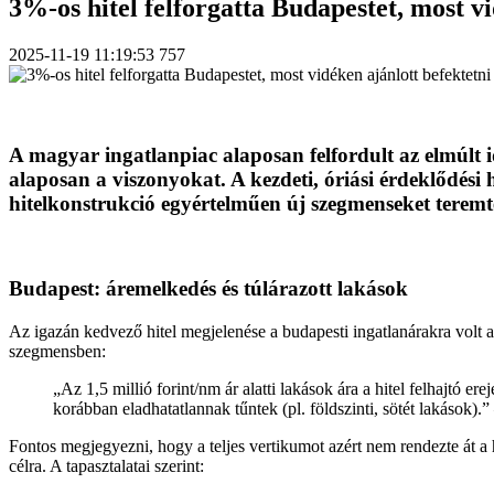
3%-os hitel felforgatta Budapestet, most vi
2025-11-19 11:19:53
757
A magyar ingatlanpiac alaposan felfordult az elmúlt
alaposan a viszonyokat. A kezdeti, óriási érdeklődési
hitelkonstrukció egyértelműen új szegmenseket teremtet
Budapest: áremelkedés és túlárazott lakások
Az igazán kedvező hitel megjelenése a budapesti ingatlanárakra volt a l
szegmensben:
„Az 1,5 millió forint/nm ár alatti lakások ára a hitel felhajtó 
korábban eladhatatlannak tűntek (pl. földszinti, sötét lakások)
Fontos megjegyezni, hogy a teljes vertikumot azért nem rendezte át a 
célra. A tapasztalatai szerint: