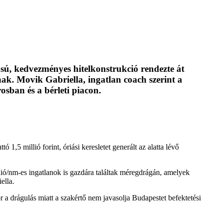
ú, kedvezményes hitelkonstrukció rendezte át
nak. Movik Gabriella, ingatlan coach szerint a
osban és a bérleti piacon.
1,5 millió forint, óriási keresletet generált az alatta lévő
illió/nm-es ingatlanok is gazdára találtak méregdrágán, amelyek
ella.
 a drágulás miatt a szakértő nem javasolja Budapestet befektetési