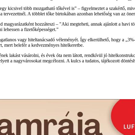
 kicsivel több mozgatható tőkével is” – figyelmeztet a szakértő, mive
t a tervezettnél. A többlet tőke birtokában azonban lehetőség van az öner
magyarázatként hozzáteszi – "Aki megteheti, annak ajánlott a havi törl
ni lehessen a fizetőképességet.”
 ingatlanos vagy hiteltanácsadó véleményét. Így elkerülhető, hogy a „
zért, mert belefér a kedvezményes hitelkeretbe.
nek lakást vásárolni, és évek óta nem látott, rendkívül jó hitelkonstru
ett a nagyvárosokat megcélozni. A kulcs a tudatos, tájékozott döntésho