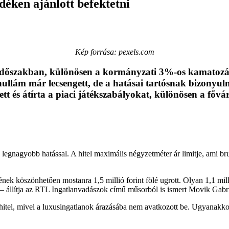
déken ajánlott befektetni
Kép forrása: pexels.com
 időszakban, különösen a kormányzati 3%-os kamatozás
 hullám már lecsengett, de a hatásai tartósnak bizonyul
t és átírta a piaci játékszabályokat, különösen a fővár
egnagyobb hatással. A hitel maximális négyzetméter ár limitje, ami bruttó 
erejének köszönhetően mostanra 1,5 millió forint fölé ugrott. Olyan 1,1 m
.” – állítja az RTL Ingatlanvadászok című műsorból is ismert Movik Gabri
hitel, mivel a luxusingatlanok árazásába nem avatkozott be. Ugyanakkor