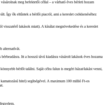
t vásárolnak meg befektetői céllal – a várható éves bérleti hozam
lt. Így ők eltűntek a bérlői piacról, ami a kereslet csökkenéséhez
ól visszatérő lakások miatt). A kínálat megnövekedése és a kereslet
 alternatívát.
s bérbeadásra. Itt a hosszú távú kiadásra vásárolt lakások éves hozama
nnyebb bérlőt találni. Saját célra falun is megéri házat/lakást venni,
 kamatozású hitel) segítségével. A maximum 100 millió Ft-os
at.
 fegyelem.