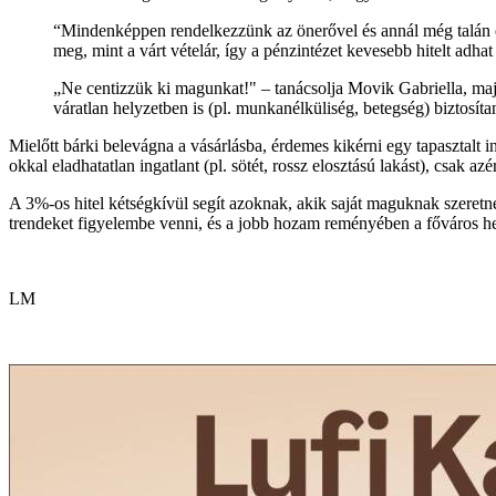
“Mindenképpen rendelkezzünk az önerővel és annál még talán egy
meg, mint a várt vételár, így a pénzintézet kevesebb hitelt adha
„Ne centizzük ki magunkat!" – tanácsolja Movik Gabriella, majd 
váratlan helyzetben is (pl. munkanélküliség, betegség) biztosíta
Mielőtt bárki belevágna a vásárlásba, érdemes kikérni egy tapasztalt
okkal eladhatatlan ingatlant (pl. sötét, rossz elosztású lakást), csak a
A 3%-os hitel kétségkívül segít azoknak, akik saját maguknak szeretné
trendeket figyelembe venni, és a jobb hozam reményében a főváros hely
LM