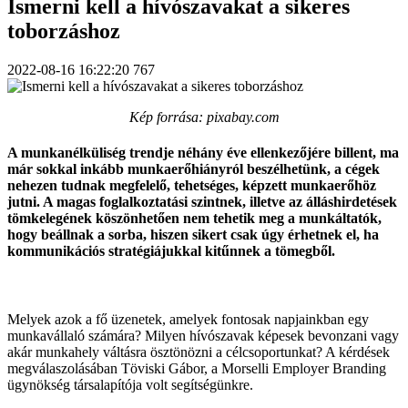
Ismerni kell a hívószavakat a sikeres
toborzáshoz
2022-08-16 16:22:20
767
Kép forrása: pixabay.com
A munkanélküliség trendje néhány éve ellenkezőjére billent, ma
már sokkal inkább munkaerőhiányról beszélhetünk, a cégek
nehezen tudnak megfelelő, tehetséges, képzett munkaerőhöz
jutni. A magas foglalkoztatási szintnek, illetve az álláshirdetések
tömkelegének köszönhetően nem tehetik meg a munkáltatók,
hogy beállnak a sorba, hiszen sikert csak úgy érhetnek el, ha
kommunikációs stratégiájukkal kitűnnek a tömegből.
Melyek azok a fő üzenetek, amelyek fontosak napjainkban egy
munkavállaló számára? Milyen hívószavak képesek bevonzani vagy
akár munkahely váltásra ösztönözni a célcsoportunkat? A kérdések
megválaszolásában Töviski Gábor, a Morselli Employer Branding
ügynökség társalapítója volt segítségünkre.