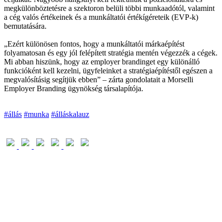
megkülönböztetésre a szektoron belüli többi munkaadótól, valamint
a cég valós értékeinek és a munkáltatói értékígéreteik (EVP-k)
bemutatására.
„Ezért különösen fontos, hogy a munkáltatói márkaépítést
folyamatosan és egy jól felépített stratégia mentén végezzék a cégek.
Mi abban hiszünk, hogy az employer brandinget egy különálló
funkcióként kell kezelni, ügyfeleinket a stratégiaépítéstől egészen a
megvalósításig segítjük ebben” – zárta gondolatait a Morselli
Employer Branding ügynökség társalapítója.
#állás
#munka
#álláskalauz