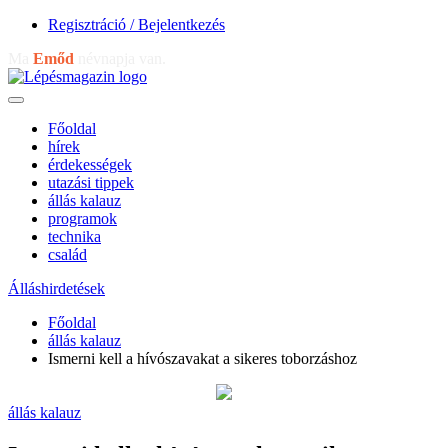
Regisztráció / Bejelentkezés
Ma
Emőd
névnapja van.
Főoldal
hírek
érdekességek
utazási tippek
állás kalauz
programok
technika
család
Álláshirdetések
Főoldal
állás kalauz
Ismerni kell a hívószavakat a sikeres toborzáshoz
állás kalauz