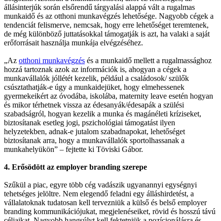
állásinterjúk során elsőrendű tárgyalási alappá vált a rugalmas
munkaidő és az otthoni munkavégzés lehetősége. Nagyobb cégek a
tendenciát felismerve, nemcsak, hogy erre lehetőséget teremtenek,
de még különböző juttatásokkal támogatják is azt, ha valaki a saját
erőforrásait használja munkája elvégzéséhez.
„Az
otthoni munkavégzés
és a munkaidő mellett a rugalmassághoz
hozzá tartoznak azok az információk is, ahogyan a cégek a
munkavállalók jóllétét kezelik, például a családosok/ szülők
csúsztathatják-e úgy a munkaidejüket, hogy elmehessenek
gyermekeikért az óvodába, iskolába, maternity leave esetén hogyan
és mikor térhetnek vissza az édesanyák/édesapák a szülési
szabadságról, hogyan kezelik a munka és magánéleti kríziseket,
biztosítanak esetleg jogi, pszichológiai támogatást ilyen
helyzetekben, adnak-e jutalom szabadnapokat, lehetőséget
biztosítanak arra, hogy a munkavállalók sportolhassanak a
munkahelyükön” – fejtette ki Töviski Gábor.
4. Erősödött az employer branding szerepe
Szűkül a piac, egyre több cég vadászik ugyanannyi egységnyi
tehetséges jelöltre. Nem elegendő feladni egy álláshirdetést, a
vállalatoknak tudatosan kell tervezniük a külső és belső employer
branding kommunikációjukat, megjelenéseiket, rövid és hosszú távú
céljaikat. Nagyobb hangsúlyt kell fektetniük a pozícionálásra és