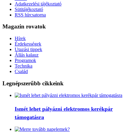
Adatkezelési tájékoztató
Sütitájékoztató
RSS hírcsatorna
Magazin rovatok
Hírek
Érdekességek
Utazási tippek
Állás kalauz
Programok
Technika
Család
Legnépszerűbb cikkeink
Ismét lehet pályázni elektromos kerékpár
támogatásra