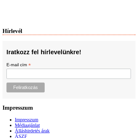
Hírlevél
Iratkozz fel hírlevelünkre!
*
E-mail cím
Impresszum
Impresszum
Médiaajánlat
Álláshirdetés árak
ÁSZF