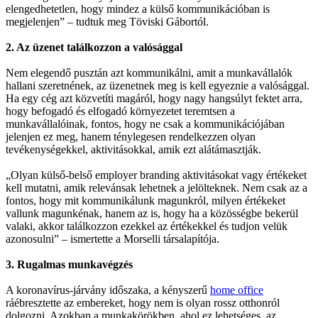
elengedhetetlen, hogy mindez a külső kommunikációban is
megjelenjen” – tudtuk meg Töviski Gábortól.
2. Az üzenet találkozzon a valósággal
Nem elegendő pusztán azt kommunikálni, amit a munkavállalók
hallani szeretnének, az üzenetnek meg is kell egyeznie a valósággal.
Ha egy cég azt közvetíti magáról, hogy nagy hangsúlyt fektet arra,
hogy befogadó és elfogadó környezetet teremtsen a
munkavállalóinak, fontos, hogy ne csak a kommunikációjában
jelenjen ez meg, hanem ténylegesen rendelkezzen olyan
tevékenységekkel, aktivitásokkal, amik ezt alátámasztják.
„Olyan külső-belső employer branding aktivitásokat vagy értékeket
kell mutatni, amik relevánsak lehetnek a jelölteknek. Nem csak az a
fontos, hogy mit kommunikálunk magunkról, milyen értékeket
vallunk magunkénak, hanem az is, hogy ha a közösségbe bekerül
valaki, akkor találkozzon ezekkel az értékekkel és tudjon velük
azonosulni” – ismertette a Morselli társalapítója.
3. Rugalmas munkavégzés
A koronavírus-járvány időszaka, a kényszerű
home office
ráébresztette az embereket, hogy nem is olyan rossz otthonról
dolgozni. Azokban a munkakörökben, ahol ez lehetséges, az