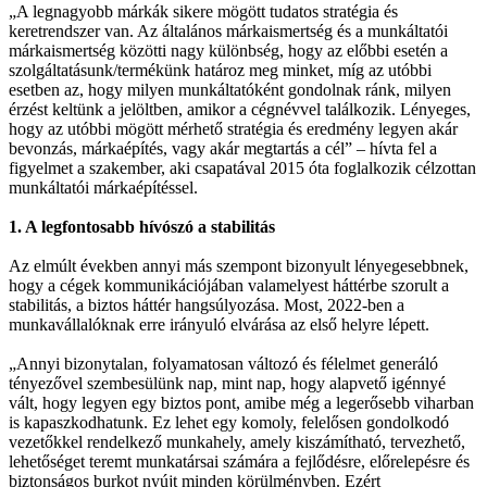
„A legnagyobb márkák sikere mögött tudatos stratégia és
keretrendszer van. Az általános márkaismertség és a munkáltatói
márkaismertség közötti nagy különbség, hogy az előbbi esetén a
szolgáltatásunk/termékünk határoz meg minket, míg az utóbbi
esetben az, hogy milyen munkáltatóként gondolnak ránk, milyen
érzést keltünk a jelöltben, amikor a cégnévvel találkozik. Lényeges,
hogy az utóbbi mögött mérhető stratégia és eredmény legyen akár
bevonzás, márkaépítés, vagy akár megtartás a cél” – hívta fel a
figyelmet a szakember, aki csapatával 2015 óta foglalkozik célzottan
munkáltatói márkaépítéssel.
1. A legfontosabb hívószó a stabilitás
Az elmúlt években annyi más szempont bizonyult lényegesebbnek,
hogy a cégek kommunikációjában valamelyest háttérbe szorult a
stabilitás, a biztos háttér hangsúlyozása. Most, 2022-ben a
munkavállalóknak erre irányuló elvárása az első helyre lépett.
„Annyi bizonytalan, folyamatosan változó és félelmet generáló
tényezővel szembesülünk nap, mint nap, hogy alapvető igénnyé
vált, hogy legyen egy biztos pont, amibe még a legerősebb viharban
is kapaszkodhatunk. Ez lehet egy komoly, felelősen gondolkodó
vezetőkkel rendelkező munkahely, amely kiszámítható, tervezhető,
lehetőséget teremt munkatársai számára a fejlődésre, előrelepésre és
biztonságos burkot nyújt minden körülményben. Ezért