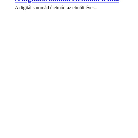
A digitális nomád életmód az elmúlt évek...